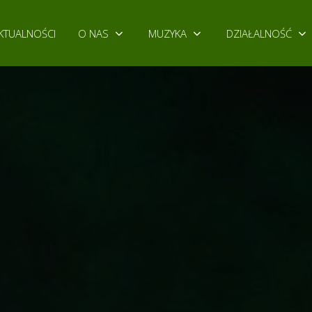
KTUALNOŚCI
O NAS
MUZYKA
DZIAŁALNOŚĆ
Slider